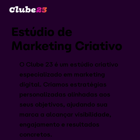
Estúdio de
Marketing Criativo
O Clube 23 é um estúdio criativo
especializado em marketing
digital. Criamos estratégias
personalizadas alinhadas aos
seus objetivos, ajudando sua
marca a alcançar visibilidade,
engajamento e resultados
concretos.