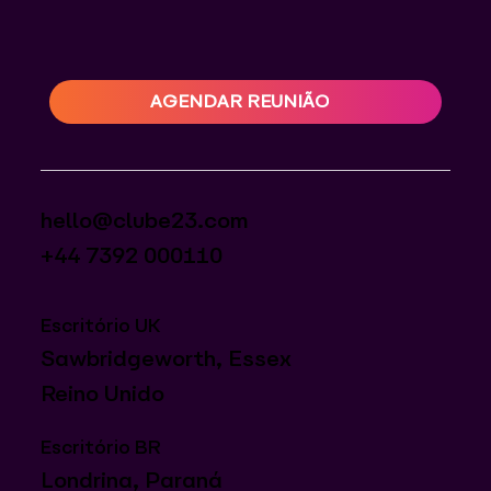
AGENDAR REUNIÃO
hello@clube23.com
+44 7392 000110
Escritório UK
Sawbridgeworth, Essex
Reino Unido
Escritório BR
Londrina, Paraná